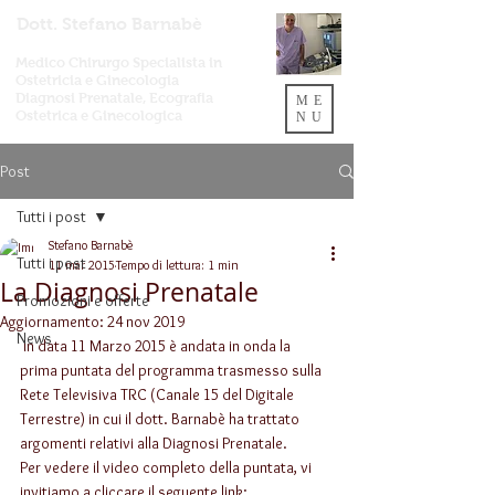
Dott. Stefano Barnabè
Medico Chirurgo Specialista in
Ostetricia e Ginecologia
Diagnosi
Prenatale,
Ecografia
ME
Ostetrica e Ginecologica
NU
Post
Tutti i post
Stefano Barnabè
Tutti i post
11 mar 2015
Tempo di lettura: 1 min
La Diagnosi Prenatale
Promozioni e offerte
Aggiornamento:
24 nov 2019
News
 In data 11 Marzo 2015 è andata in onda la 
prima puntata del programma trasmesso sulla 
Rete Televisiva TRC (Canale 15 del Digitale 
Terrestre) in cui il dott. Barnabè ha trattato 
argomenti relativi alla Diagnosi Prenatale.
Per vedere il video completo della puntata, vi 
invitiamo a cliccare il seguente link: