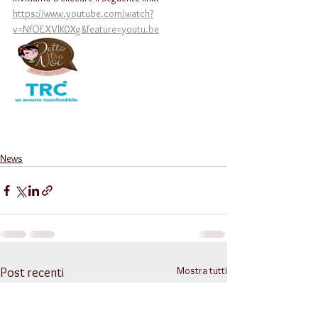
https://www.youtube.com/watch?
v=NfOEXVlK0Xg&feature=youtu.be
News
Mostra tutti
Post recenti