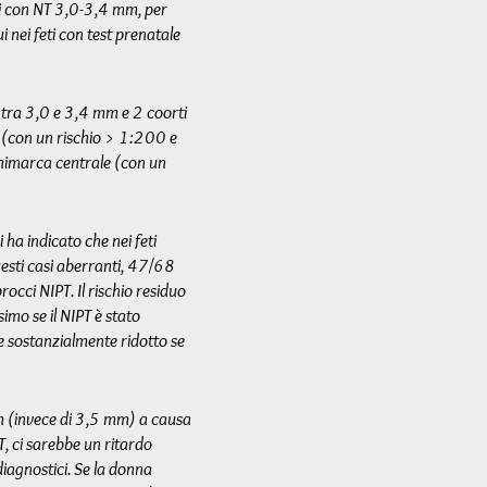
eti con NT 3,0-3,4 mm, per
i nei feti con test prenatale
T tra 3,0 e 3,4 mm e 2 coorti
 (con un rischio > 1:200 e
animarca centrale (con un
 ha indicato che nei feti
sti casi aberranti, 47/68
occi NIPT. Il rischio residuo
mo se il NIPT è stato
 sostanzialmente ridotto se
 mm (invece di 3,5 mm) a causa
T, ci sarebbe un ritardo
diagnostici. Se la donna