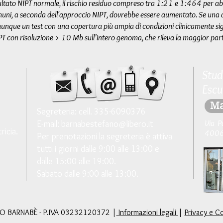
sultato NIPT normale, il rischio residuo compreso tra 1:21 e 1:464 per 
muni, a seconda dell'approccio NIPT, dovrebbe essere aumentato. Se una do
unque un test con una copertura più ampia di condizioni clinicamente sig
IPT con risoluzione > 10 Mb sull’intero genoma, che rileva la maggior part
Stud
Escu
Ma
Segreteria: cell. 335-6090376
Via P
E-mail:
barnabestefano@libero.it
ricia.
40068
Per prenotazioni l
a segreteria è attiva
tutti i giorni
dalle 9:00 alle 13:00 e
dalle 15:00 alle 19:00.
Sabato dalle 9:00 alle 13:00.
O BARNABÈ - P.IVA 03232120372 |
Informazioni legali
|
Privacy e C