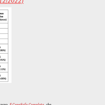
1/12/2022)
Il GeneSafe Complete
, che
La gamma dei PrenatalSafe di Genoma Group si arricchisce di un test non invasivo su sangue materno,