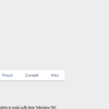
ricia e
ica e Ginecologica
Prezzi
Contatti
Altro
dato in onda sulla Rete Televisiva TRC