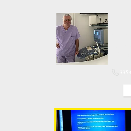
Dot
Medi
Gine
Diag
335-