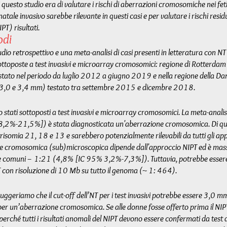
questo studio era di valutare i rischi di aberrazioni cromosomiche nei f
atale invasivo sarebbe rilevante in questi casi e per valutare i rischi residu
PT) risultati.
odi
udio retrospettivo e una meta-analisi di casi presenti in letteratura con N
ottoposte a test invasivi e microarray cromosomici: regione di Rotterdam
stato nel periodo da luglio 2012 a giugno 2019 e nella regione della D
 3,0 e 3,4 mm) testato tra settembre 2015 e dicembre 2018.
 stati sottoposti a test invasivi e microarray cromosomici. La meta-analisi
2%-21,5%]) è stata diagnosticata un'aberrazione cromosomica. Di que
somia 21, 18 e 13 e sarebbero potenzialmente rilevabili da tutti gli appr
e cromosomica (sub)microscopica dipende dall'approccio NIPT ed è massi
ie comuni – 1:21 (4,8% [IC 95% 3,2%-7,3%]). Tuttavia, potrebbe essere
T con risoluzione di 10 Mb su tutto il genoma (~ 1: 464).
, suggeriamo che il cut-off dell’NT per i test invasivi potrebbe essere 3,0
4 per un’aberrazione cromosomica. Se alle donne fosse offerto prima il NIP
perché tutti i risultati anomali del NIPT devono essere confermati da test 