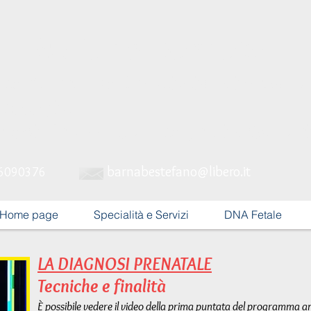
t. Stefano Barnabè
co Chirurgo Specialista in Ostet
cologia
nosi
Prenatale,
Ecografia Ostetr
barnabestefano@libero.it
6090376
Home page
Specialità e Servizi
DNA Fetale
LA DIAGNOSI PRENATALE
Tecniche e finalità
È possibile vedere il video della prima puntata del programma an