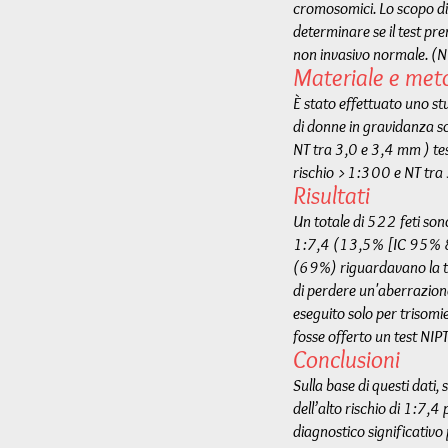
cromosomici. Lo scopo di 
determinare se il test pren
non invasivo normale. (NI
Materiale e met
È stato effettuato uno st
di donne in gravidanza s
NT tra 3,0 e 3,4 mm ) te
rischio >1:300 e NT tra
Risultati
Un totale di 522 feti sono
1:7,4 (13,5% [IC 95% 8,
(69%) riguardavano la tri
di perdere un'aberrazion
eseguito solo per trisom
fosse offerto un test NIP
Conclusioni
Sulla base di questi dati
dell’alto rischio di 1:7,
diagnostico significativo 