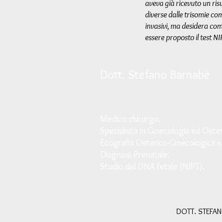
aveva già ricevuto un ri
diverse dalle trisomie co
invasivi, ma desidera com
essere proposto il test N
Dott. Stefano Barnabè
M
edico chirurgo.
Specialista in Ginecologia ed Ostet
Ecografia Osterico-Ginecologica e
Diagnosi Prenatale.
Studio del DNA fetale (NIPT).
DOTT. STEFAN