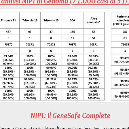
lle analisi NIPT di Genoma (71.000 casi al 3
Grow Your Vision
Welcome visitors to your site with a short, engaging introduction.
Double click to edit and add your own text.
Start Now
NIPT: il GeneSafe Complete