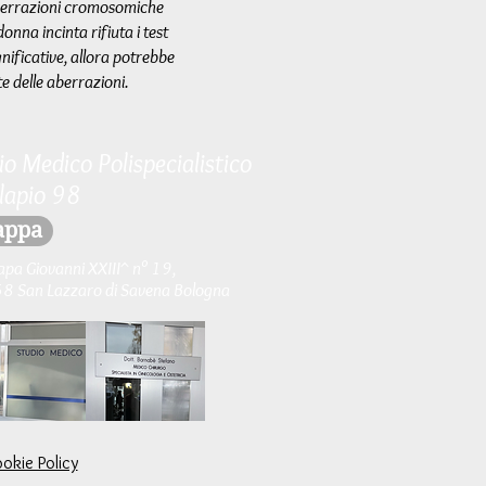
aberrazioni cromosomiche
nna incinta rifiuta i test
nificative, allora potrebbe
e delle aberrazioni.
io Medico Polispecialistico
lapio 98
ppa
apa Giovanni XXIII^ n° 19,
 San Lazzaro di Savena Bologna
ookie Policy